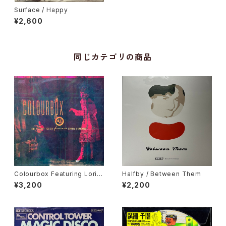
Surface / Happy
¥2,600
同じカテゴリの商品
Colourbox Featuring Lorita
Halfby / Between Them
Grahame / Baby I Love You
¥3,200
¥2,200
So