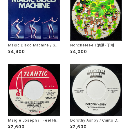
Magic Disco Machine / Scr
Noncheleee / 満潮・干潮
atchin'
¥4,400
¥4,000
Margie Joseph / I Feel His
Dorothy Ashby / Canto De
Love Getting Stronger
Ossanha, Cause I Need It
¥2,600
¥2,600