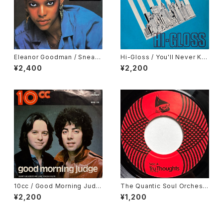
Eleanor Goodman / Sneak
Hi-Gloss / You'll Never Kn
Preview
ow
¥2,400
¥2,200
10cc / Good Morning Judg
The Quantic Soul Orchestr
e
a / Something That's Real
¥2,200
¥1,200