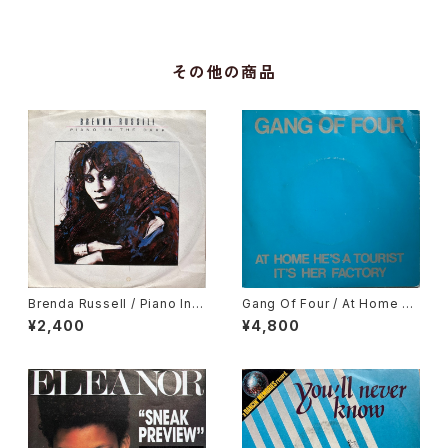
その他の商品
Brenda Russell / Piano In T
Gang Of Four / At Home H
he Dark
e's A Tourist / It's Her Fact
¥2,400
¥4,800
ory