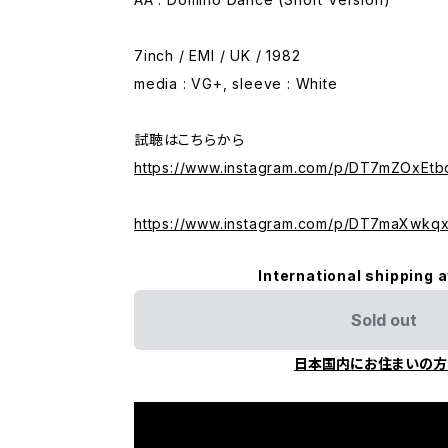
7inch / EMI / UK / 1982
media : VG+, sleeve : White
試聴はこちらから
https://www.instagram.com/p/DT7mZOxEtb
https://www.instagram.com/p/DT7maXwkq
International shipping a
Sold out
日本国内にお住まいの方