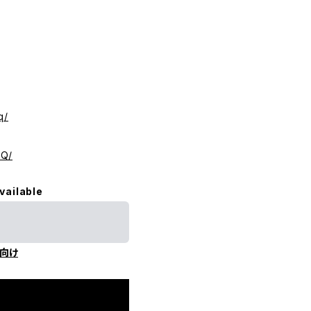
q/
xQ/
vailable
向け