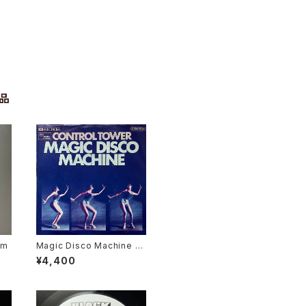
品
em
Magic Disco Machine /
Scratchin'
¥4,400