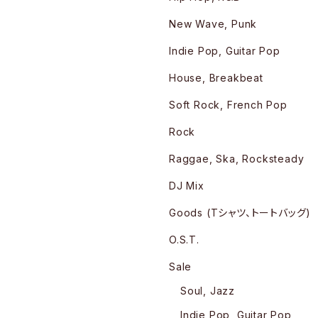
New Wave, Punk
Indie Pop, Guitar Pop
House, Breakbeat
Soft Rock, French Pop
Rock
Raggae, Ska, Rocksteady
DJ Mix
Goods (Tシャツ、トートバッグ)
O.S.T.
Sale
Soul, Jazz
Indie Pop, Guitar Pop