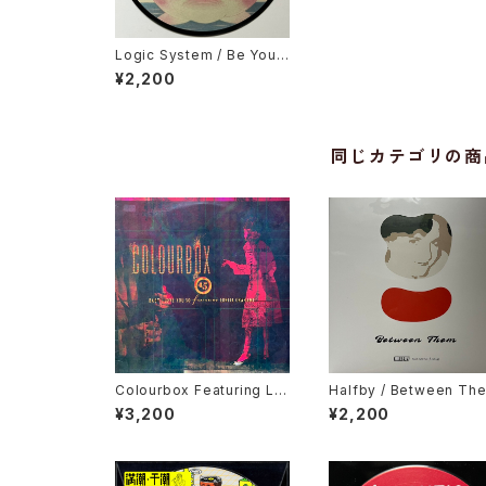
Logic System / Be Your
self, Domino Dance
¥2,200
同じカテゴリの商
Colourbox Featuring Lor
Halfby / Between Th
ita Grahame / Baby I Lov
¥3,200
¥2,200
e You So