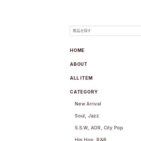
HOME
ABOUT
ALL ITEM
CATEGORY
New Arrival
Soul, Jazz
S.S.W, AOR, City Pop
Hip Hop, R＆B