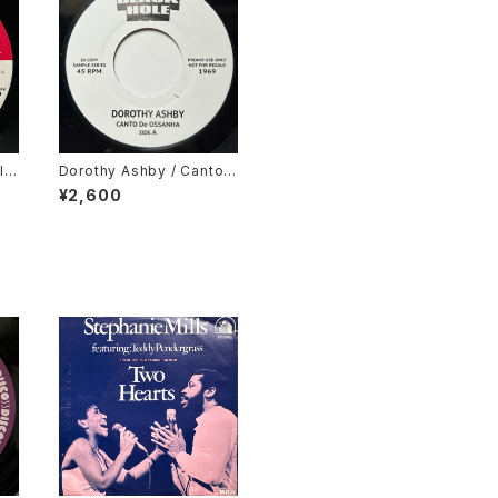
l
Dorothy Ashby / Canto
ong
De Ossanha, Cause I Ne
¥2,600
ed It