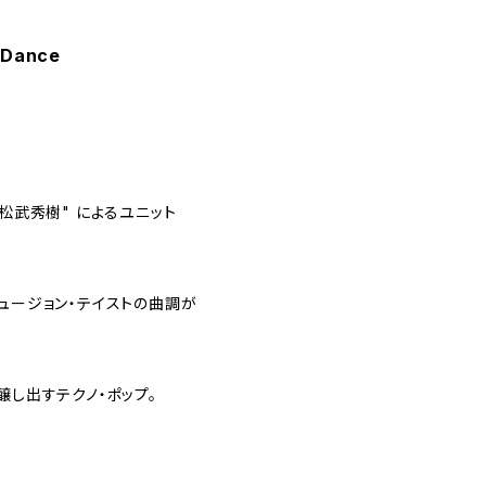
o Dance
松武秀樹" によるユニット
ュージョン・テイストの曲調が
を醸し出すテクノ・ポップ。