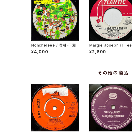
Noncheleee / 満潮・干潮
Margie Joseph / I Fee
His Love Getting Str
¥4,000
¥2,600
er
その他の商品