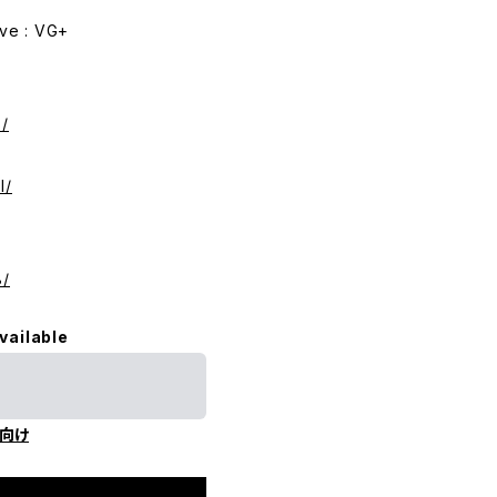
e : VG+
/
I/
8/
vailable
向け