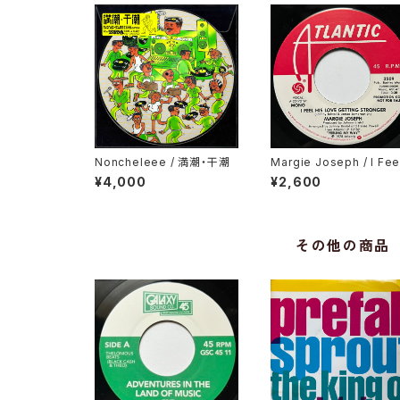
Noncheleee / 満潮・干潮
Margie Joseph / I Fee
His Love Getting Str
¥4,000
¥2,600
er
その他の商品