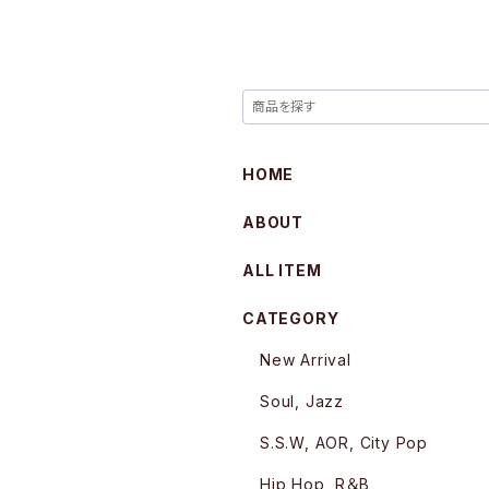
HOME
ABOUT
ALL ITEM
CATEGORY
New Arrival
Soul, Jazz
S.S.W, AOR, City Pop
Hip Hop, R＆B