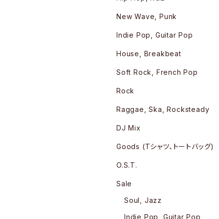
New Wave, Punk
Indie Pop, Guitar Pop
House, Breakbeat
Soft Rock, French Pop
Rock
Raggae, Ska, Rocksteady
DJ Mix
Goods (Tシャツ、トートバッグ)
O.S.T.
Sale
Soul, Jazz
Indie Pop, Guitar Pop