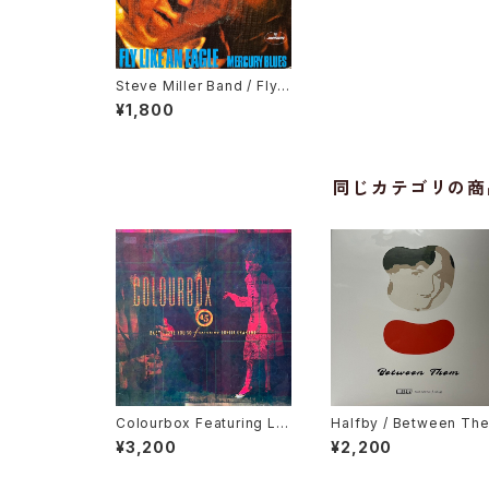
Steve Miller Band / Fly L
ike An Eagle
¥1,800
同じカテゴリの商
Colourbox Featuring Lor
Halfby / Between Th
ita Grahame / Baby I Lov
¥3,200
¥2,200
e You So