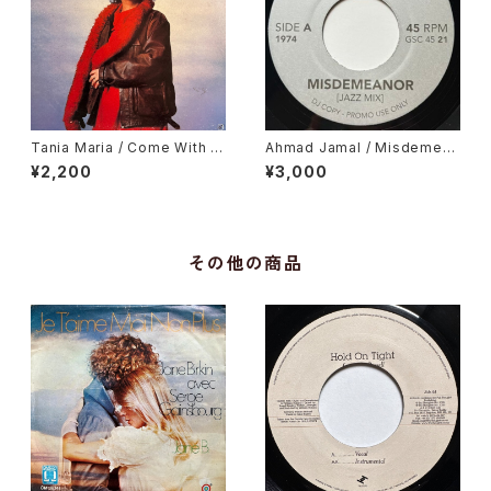
Tania Maria / Come With M
Ahmad Jamal / Misdemean
e
or, Dionne Warwick / You'r
¥2,200
¥3,000
e Gonna Need Me
その他の商品