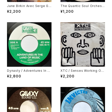
Jane Birkin Avec Serge Gai
The Quantic Soul Orchestr
nsbourg / Je T'aime Moi N
a / Hold On Tight
¥2,200
¥1,200
on Plus, Jane B.
Dynasty / Adventures In T
XTC / Senses Working Ov
he Land Of Music, Cesar M
ertime
¥2,800
¥2,200
ariano & Cia / Metropole