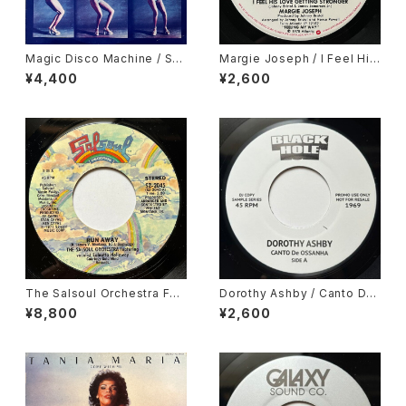
Magic Disco Machine / Scr
Margie Joseph / I Feel His
atchin'
Love Getting Stronger
¥4,400
¥2,600
The Salsoul Orchestra Fea
Dorothy Ashby / Canto De
turing Vocalist Loleatta Ho
Ossanha, Cause I Need It
¥8,800
¥2,600
lloway / Run Away