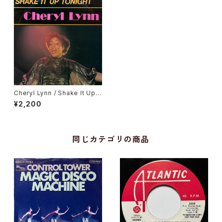
Cheryl Lynn / Shake It Up T
onight
¥2,200
同じカテゴリの商品