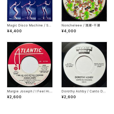
Magic Disco Machine / Scr
Noncheleee / 満潮・干潮
atchin'
¥4,400
¥4,000
Margie Joseph / I Feel His
Dorothy Ashby / Canto De
Love Getting Stronger
Ossanha, Cause I Need It
¥2,600
¥2,600