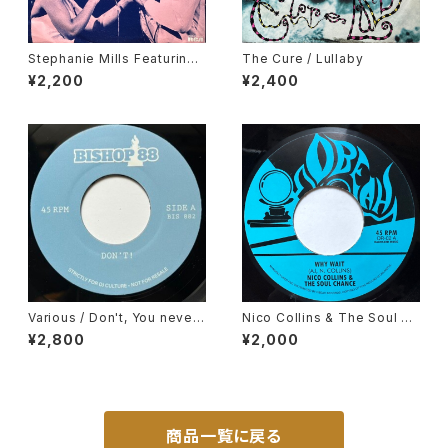
Stephanie Mills Featuring
The Cure / Lullaby
Teddy Pendergrass / Two
¥2,200
¥2,400
Hearts
Various / Don't, You never
Nico Collins & The Soul Ch
Come Closer
ance / Why Wait
¥2,800
¥2,000
商品一覧に戻る