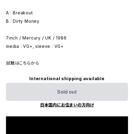
A : Breakout
B : Dirty Money
7inch / Mercury / UK / 1986
media : VG+, sleeve : VG+
試聴はこちらから
International shipping available
Sold out
日本国内にお住まいの方向け