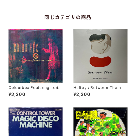
同じカテゴリの商品
Colourbox Featuring Lorita
Halfby / Between Them
Grahame / Baby I Love You
¥3,200
¥2,200
So