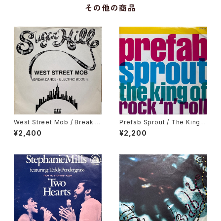
その他の商品
West Street Mob / Break D
Prefab Sprout / The King
ance - Electric Boogie
Of Rock 'N' Roll
¥2,400
¥2,200