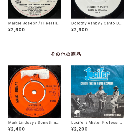
Margie Joseph / I Feel His
Dorothy Ashby / Canto De
Love Getting Stronger
Ossanha, Cause I Need It
¥2,600
¥2,600
その他の商品
Mark Lindsay / Something
Lucifer / Mister Profession
Big
al, I Can See The Sun In La
¥2,400
¥2,200
te December