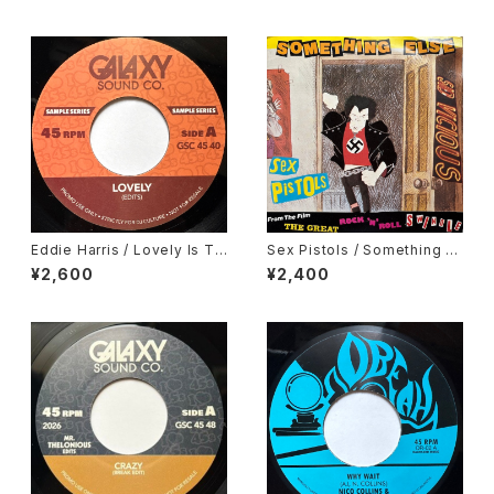
Eddie Harris / Lovely Is To
Sex Pistols / Something El
day, Deodato / September
se
¥2,600
¥2,400
13