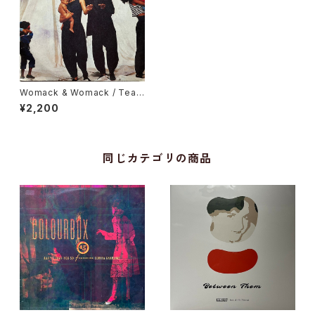
Womack & Womack / Tear
drops
¥2,200
同じカテゴリの商品