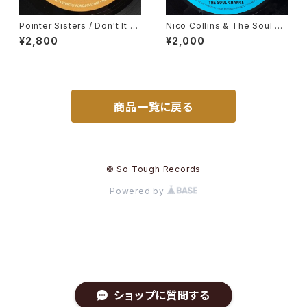
Pointer Sisters / Don't It Dr
Nico Collins & The Soul Ch
ive You Crazy, Gene Chand
ance / Why Wait
¥2,800
¥2,000
ler / In My Body's House
商品一覧に戻る
© So Tough Records
Powered by
ショップに質問する