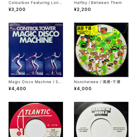
Colourbox Featuring Lorita
Halfby / Between Them
Grahame / Baby I Love You
¥3,200
¥2,200
So
Magic Disco Machine / Scr
Noncheleee / 満潮・干潮
atchin'
¥4,400
¥4,000