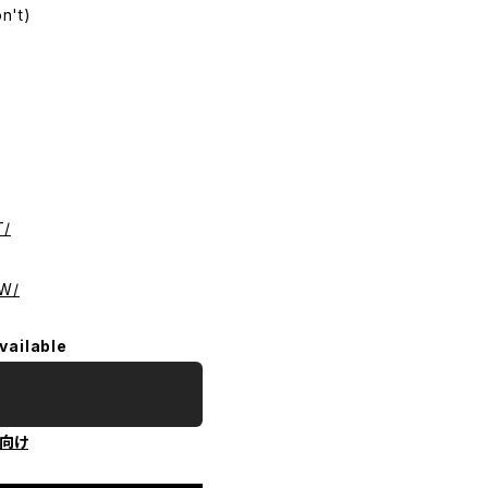
n't)
T/
7W/
vailable
向け