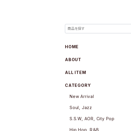
HOME
ABOUT
ALL ITEM
CATEGORY
New Arrival
Soul, Jazz
S.S.W, AOR, City Pop
Hip Hop, R＆B