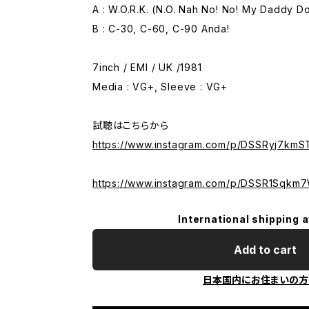
A : W.O.R.K. (N.O. Nah No! No! My Daddy Do
B : C-30, C-60, C-90 Anda!
7inch / EMI / UK /1981
Media : VG+, Sleeve : VG+
試聴はこちらから
https://www.instagram.com/p/DSSRyj7kmS
https://www.instagram.com/p/DSSR1Sqkm
International shipping a
Add to cart
日本国内にお住まいの方