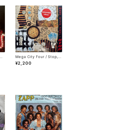
ng
Mega City Four / Stop, D
esert Song
¥2,200