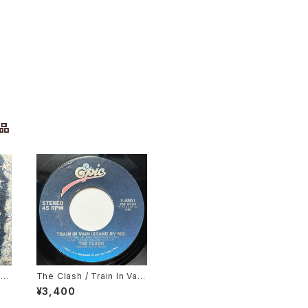
品
t
The Clash / Train In Vai
n, London Calling
¥3,400