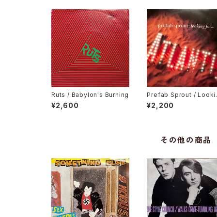
Ruts / Babylon's Burning
Prefab Sprout / Looki
For Atlantis
¥2,600
¥2,200
その他の商品