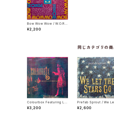
Bow Wow Wow / W.O.R.
K. (N.O. Nah No! No! My
¥2,200
Daddy Don't)
同じカテゴリの商
Colourbox Featuring Lor
Prefab Sprout / We Le
ita Grahame / Baby I Lov
The Stars Go
¥3,200
¥2,600
e You So