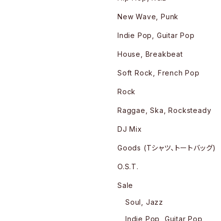
New Wave, Punk
Indie Pop, Guitar Pop
House, Breakbeat
Soft Rock, French Pop
Rock
Raggae, Ska, Rocksteady
DJ Mix
Goods (Tシャツ、トートバッグ)
O.S.T.
Sale
Soul, Jazz
Indie Pop, Guitar Pop