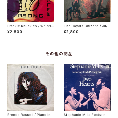
Frankie Knuckles / Whistle
The Bayara Citizens / Ju/R
Song
u Music
¥2,800
¥2,800
その他の商品
Brenda Russell / Piano In T
Stephanie Mills Featuring