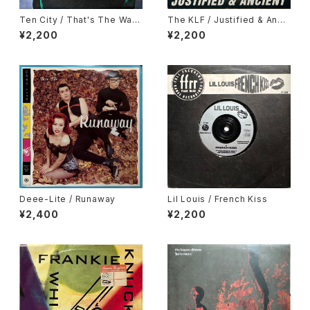
Ten City / That's The Way
The KLF / Justified & Anci
Love Is
ent
¥2,200
¥2,200
Deee-Lite / Runaway
Lil Louis / French Kiss
¥2,400
¥2,200