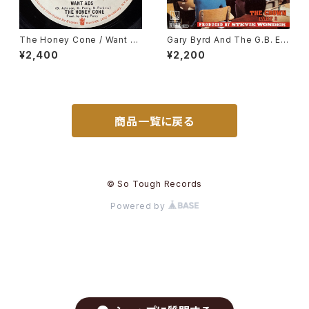
The Honey Cone / Want A
Gary Byrd And The G.B. Ex
ds
perience / The Crown
¥2,400
¥2,200
商品一覧に戻る
© So Tough Records
Powered by