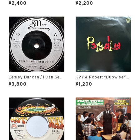
he Dark
Teddy Pendergrass / Two
¥2,400
¥2,200
Hearts
Lesley Duncan / I Can See
KVY & Robert “Dubwise” Br
Where I'm Going
owne / Paradise / Dub Par
¥3,800
¥1,200
adise