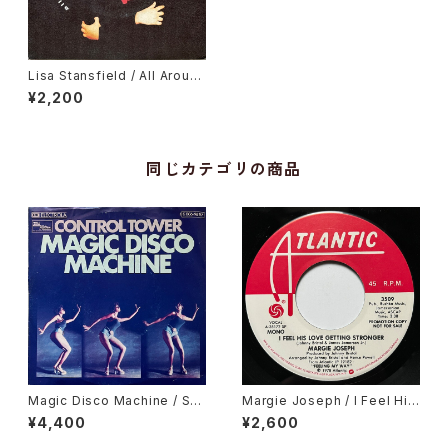
Lisa Stansfield / All Aroun
d The World
¥2,200
同じカテゴリの商品
Magic Disco Machine / Scr
Margie Joseph / I Feel His
atchin'
Love Getting Stronger
¥4,400
¥2,600