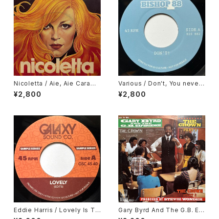
Nicoletta / Aie, Aie Caramb
Various / Don't, You never
a
Come Closer
¥2,800
¥2,800
Eddie Harris / Lovely Is To
Gary Byrd And The G.B. Ex
day, Deodato / September
perience / The Crown