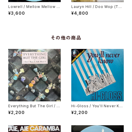
Lowrell / Mellow Mellow Ri
Lauryn Hill / Doo Wop (Tha
ght On
t Thing)
¥3,600
¥4,800
その他の商品
Everything But The Girl / I
Hi-Gloss / You'll Never Kn
Don't Want To Talk About I
ow
¥2,200
¥2,200
t