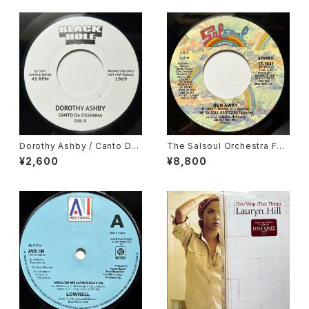
Dorothy Ashby / Canto De
The Salsoul Orchestra Fea
Ossanha, Cause I Need It
turing Vocalist Loleatta Ho
¥2,600
¥8,800
lloway / Run Away