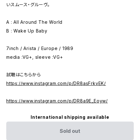
いスムース・グルーヴ。
A : All Around The World
B : Wake Up Baby
7inch / Arista / Europe / 1989
media :VG+, sleeve :VG+
試聴はこちらから
https://www.instagram.com/p/DR8asFrkvEK/
https://www.instagram.com/p/DR8a9E_Eoyw/
International shipping available
Sold out