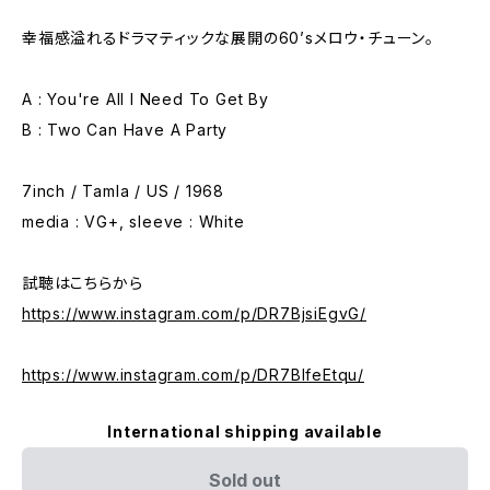
幸福感溢れるドラマティックな展開の60’sメロウ・チューン。
A : You're All I Need To Get By
B : Two Can Have A Party
7inch / Tamla / US / 1968
media : VG+, sleeve : White
試聴はこちらから
https://www.instagram.com/p/DR7BjsiEgvG/
https://www.instagram.com/p/DR7BlfeEtqu/
International shipping available
Sold out