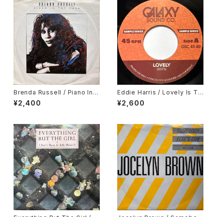
Brenda Russell / Piano In T
Eddie Harris / Lovely Is To
he Dark
day, Deodato / September
¥2,400
¥2,600
13