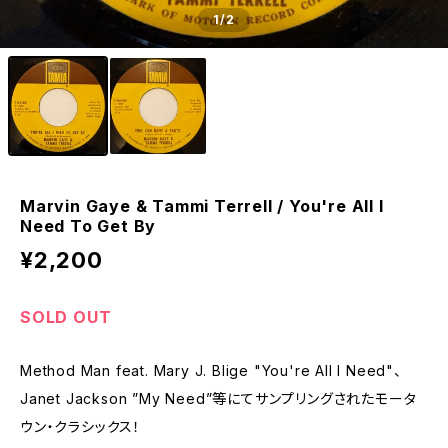
1
/2
Marvin Gaye & Tammi Terrell / You're All I
Need To Get By
¥2,200
SOLD OUT
Method Man feat. Mary J. Blige "You're All I Need"、
Janet Jackson ”My Need”等にてサンプリングされたモータ
ウン・クラシックス！