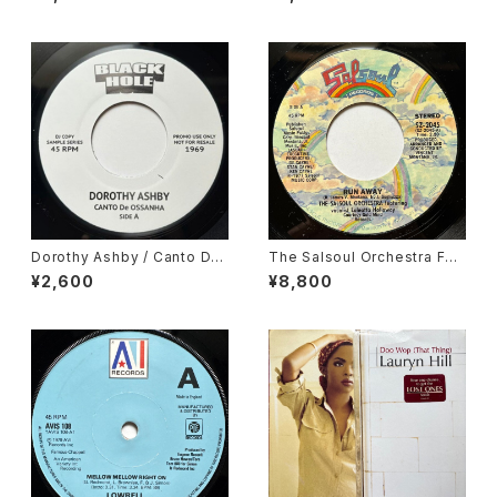
Dorothy Ashby / Canto De
The Salsoul Orchestra Fea
Ossanha, Cause I Need It
turing Vocalist Loleatta Ho
¥2,600
¥8,800
lloway / Run Away