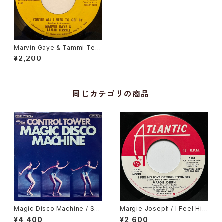
Marvin Gaye & Tammi Terr
ell / You're All I Need To G
¥2,200
et By
同じカテゴリの商品
Magic Disco Machine / Scr
Margie Joseph / I Feel His
atchin'
Love Getting Stronger
¥4,400
¥2,600