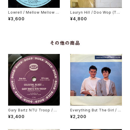
Lowrell / Mellow Mellow Ri
Lauryn Hill / Doo Wop (Tha
ght On
t Thing)
¥3,600
¥4,800
その他の商品
Gary Bartz NTU Troop / Ce
Everything But The Girl / T
lestial Blues, Gary Bartz /
hese Early Days
¥3,400
¥2,200
Gentle Smiles