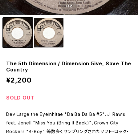
1
/2
The 5th Dimension / Dimension 5ive, Save The
Country
¥2,200
SOLD OUT
Dev Large the Eyeinhitae "Da Ba Da Ba #5"、J. Rawls
feat. Jonell "Miss You (Bring It Back)"、Crown City
Rockers "B-Boy" 等数多くサンプリングされたソフト・ロック・