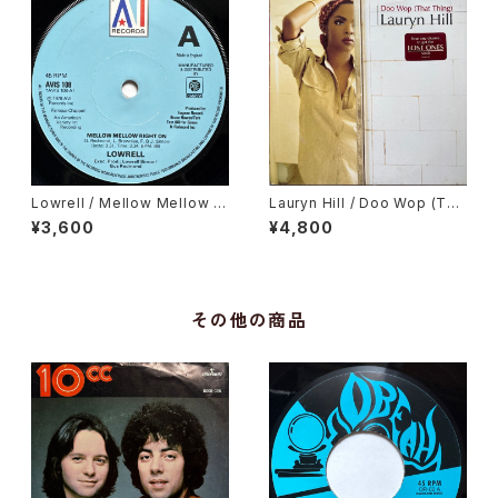
Lowrell / Mellow Mellow Ri
Lauryn Hill / Doo Wop (Tha
ght On
t Thing)
¥3,600
¥4,800
その他の商品