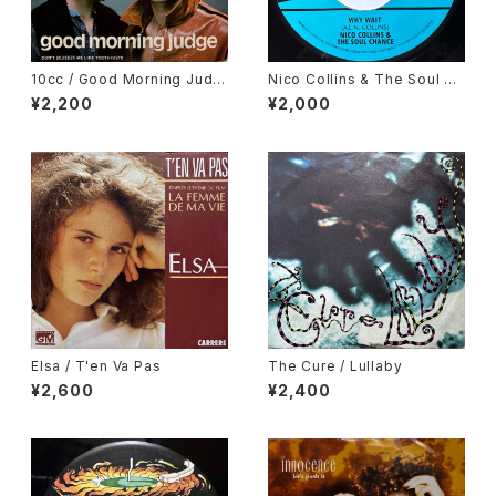
10cc / Good Morning Judg
Nico Collins & The Soul Ch
e
ance / Why Wait
¥2,200
¥2,000
Elsa / T'en Va Pas
The Cure / Lullaby
¥2,600
¥2,400