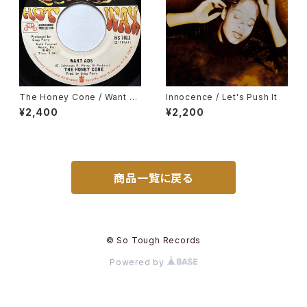
The Honey Cone / Want A
Innocence / Let's Push It
ds
¥2,400
¥2,200
商品一覧に戻る
© So Tough Records
Powered by