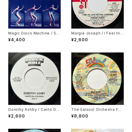
Magic Disco Machine / Scr
Margie Joseph / I Feel His
atchin'
Love Getting Stronger
¥4,400
¥2,600
Dorothy Ashby / Canto De
The Salsoul Orchestra Fea
Ossanha, Cause I Need It
turing Vocalist Loleatta Ho
¥2,600
¥8,800
lloway / Run Away