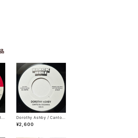
品
l
Dorothy Ashby / Canto
ong
De Ossanha, Cause I Ne
¥2,600
ed It