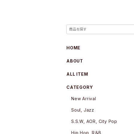
HOME
ABOUT
ALL ITEM
CATEGORY
New Arrival
Soul, Jazz
S.S.W, AOR, City Pop
Hip Hop, R＆B