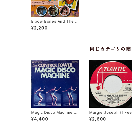
Elbow Bones And The R
acketeers / A Night In N
¥2,200
ew York
同じカテゴリの商
Magic Disco Machine /
Margie Joseph / I Fee
Scratchin'
His Love Getting Str
¥4,400
¥2,600
er