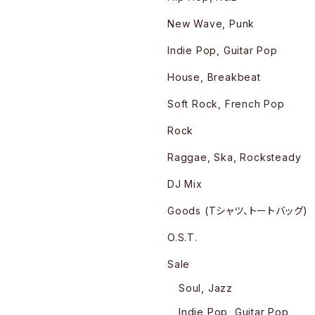
New Wave, Punk
Indie Pop, Guitar Pop
House, Breakbeat
Soft Rock, French Pop
Rock
Raggae, Ska, Rocksteady
DJ Mix
Goods (Tシャツ、トートバッグ)
O.S.T.
Sale
Soul, Jazz
Indie Pop, Guitar Pop