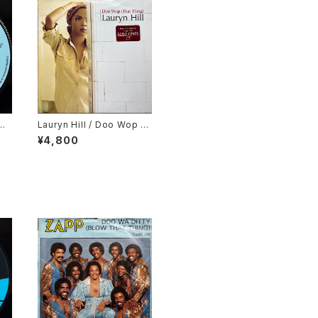
low
Lauryn Hill / Doo Wop (T
hat Thing)
¥4,800