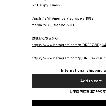
B : Happy Times
7inch / EMI America / Europe / 1983
media :VG+, sleeve :VG+
試聴はこちらから
https://www.instagram.com/p/DRE3Zi8EgG4
https://www.instagram.com/p/DRE3a2xEuT1
International shipping a
Add to cart
日本国内にお住まいの方