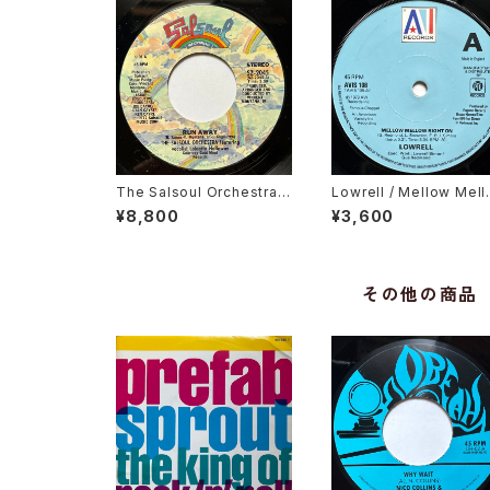
The Salsoul Orchestra F
Lowrell / Mellow Mel
eaturing Vocalist Loleatt
Right On
¥8,800
¥3,600
a Holloway / Run Away
その他の商品