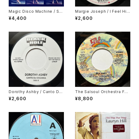
Magic Disco Machine / Scr
Margie Joseph / I Feel His
atchin'
Love Getting Stronger
¥4,400
¥2,600
Dorothy Ashby / Canto De
The Salsoul Orchestra Fea
Ossanha, Cause I Need It
turing Vocalist Loleatta Ho
¥2,600
¥8,800
lloway / Run Away