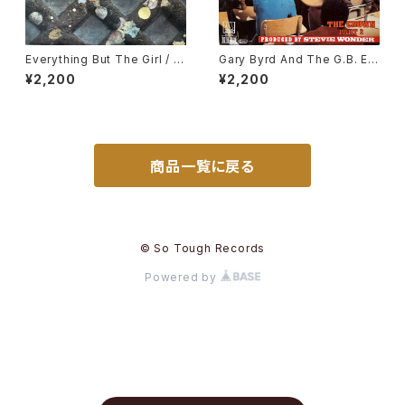
Everything But The Girl / I
Gary Byrd And The G.B. Ex
Don't Want To Talk About I
perience / The Crown
¥2,200
¥2,200
t
商品一覧に戻る
© So Tough Records
Powered by