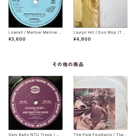
Lowrell / Mellow Mellow Ri
Lauryn Hill / Doo Wop (Tha
ght On
t Thing)
¥3,600
¥4,800
その他の商品
Gary Bartz NTU Troop / Ce
The Pale Fountains / Than