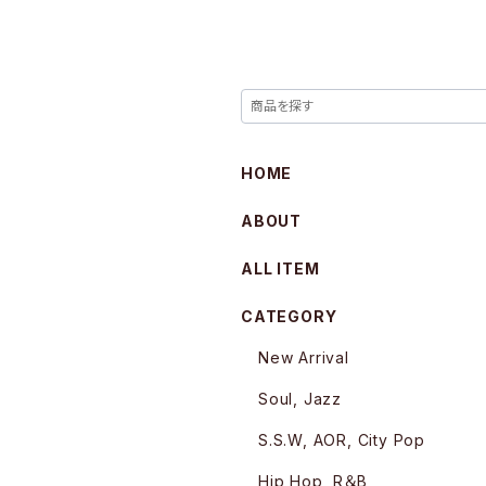
HOME
ABOUT
ALL ITEM
CATEGORY
New Arrival
Soul, Jazz
S.S.W, AOR, City Pop
Hip Hop, R＆B