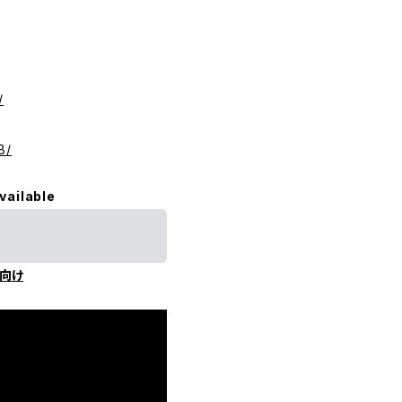
/
B/
vailable
向け