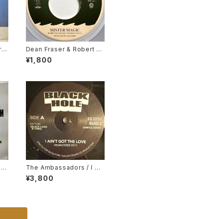
l /
Dean Fraser & Robert "D
ubwise" Browne / Miste
¥1,800
r Magic
nd
The Ambassadors / I Ai
n't Got The Love, Nancy
¥3,800
Holloway / Hurts So Bad