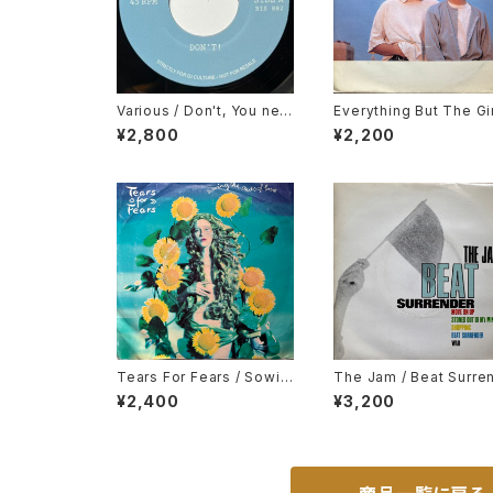
Various / Don't, You nev
Everything But The Gir
er Come Closer
These Early Days
¥2,800
¥2,200
Tears For Fears / Sowin
The Jam / Beat Surre
g The Seeds Of Love
er
¥2,400
¥3,200