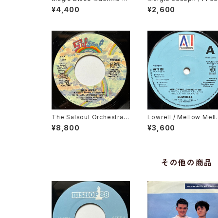
Scratchin'
His Love Getting Str
¥4,400
¥2,600
er
The Salsoul Orchestra F
Lowrell / Mellow Mel
eaturing Vocalist Loleatt
Right On
¥8,800
¥3,600
a Holloway / Run Away
その他の商品