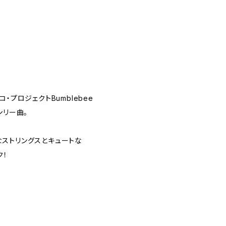
ィスコ・プロジェクトBumblebee
オンリー曲。
ストリングスとキュートな
ク！