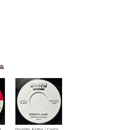
品
l
Dorothy Ashby / Canto