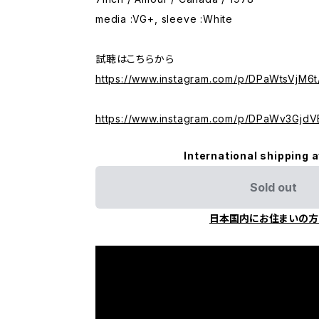
media :VG+, sleeve :White
試聴はこちらから
https://www.instagram.com/p/DPaWtsVjM6t
https://www.instagram.com/p/DPaWv3GjdV
International shipping a
Sold out
日本国内にお住まいの方