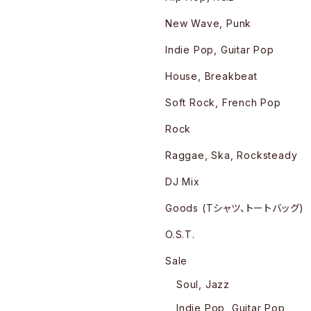
New Wave, Punk
Indie Pop, Guitar Pop
House, Breakbeat
Soft Rock, French Pop
Rock
Raggae, Ska, Rocksteady
DJ Mix
Goods (Tシャツ、トートバッグ)
O.S.T.
Sale
Soul, Jazz
Indie Pop, Guitar Pop