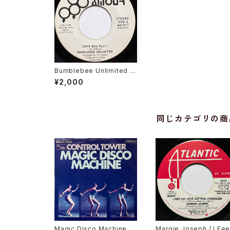
Bumblebee Unlimited /
Love Bug
¥2,000
同じカテゴリの商
Magic Disco Machine /
Margie Joseph / I Fee