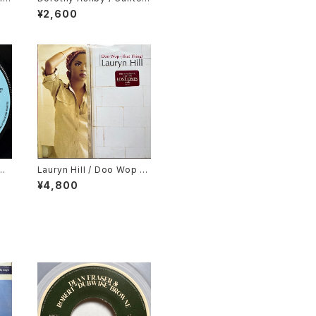
ong
De Ossanha, Cause I Ne
¥2,600
ed It
low
Lauryn Hill / Doo Wop (T
hat Thing)
¥4,800