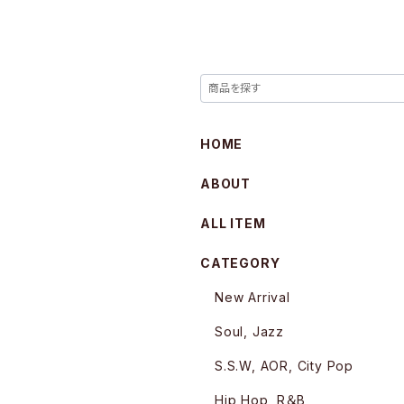
HOME
ABOUT
ALL ITEM
CATEGORY
New Arrival
Soul, Jazz
S.S.W, AOR, City Pop
Hip Hop, R＆B