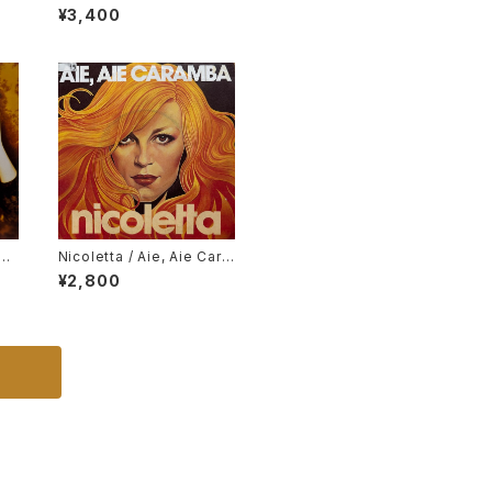
In
Celestial Blues, Gary Ba
¥3,400
rtz / Gentle Smiles
h I
Nicoletta / Aie, Aie Cara
mba
¥2,800