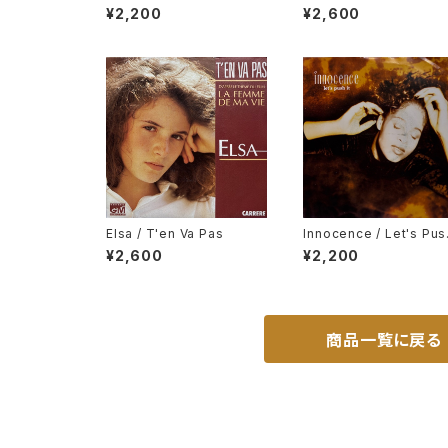
g Of Rock 'N' Roll
Jean, It's The Falling 
¥2,200
¥2,600
Love
Elsa / T'en Va Pas
Innocence / Let's Pus
t
¥2,600
¥2,200
商品一覧に戻る