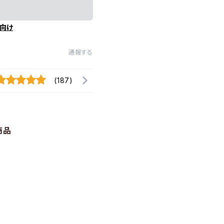
向け
通報する
(187)
商品