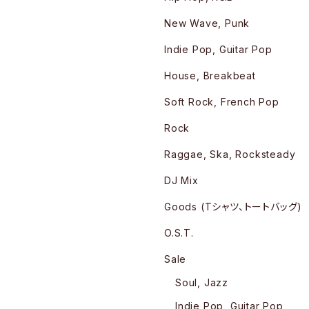
New Wave, Punk
Indie Pop, Guitar Pop
House, Breakbeat
Soft Rock, French Pop
Rock
Raggae, Ska, Rocksteady
DJ Mix
Goods (Tシャツ、トートバッグ)
O.S.T.
Sale
Soul, Jazz
Indie Pop, Guitar Pop