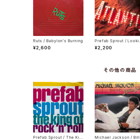
Ruts / Babylon's Burning
Prefab Sprout / Looki
For Atlantis
¥2,600
¥2,200
その他の商品
Prefab Sprout / The Kin
Michael Jackson / Bill