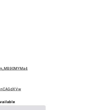
7hm_MB90MYMa4
siEnCAGdXVw
vailable