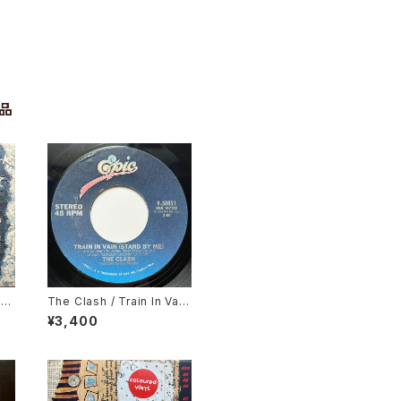
品
t
The Clash / Train In Vai
n, London Calling
¥3,400