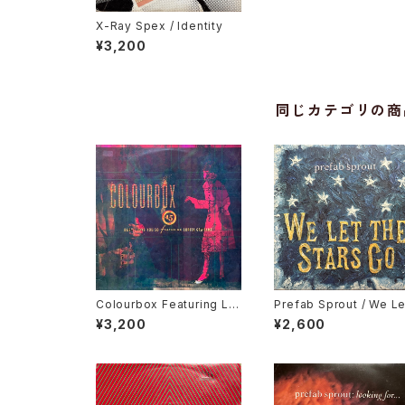
X-Ray Spex / Identity
¥3,200
同じカテゴリの商
Colourbox Featuring Lor
Prefab Sprout / We Le
ita Grahame / Baby I Lov
The Stars Go
¥3,200
¥2,600
e You So