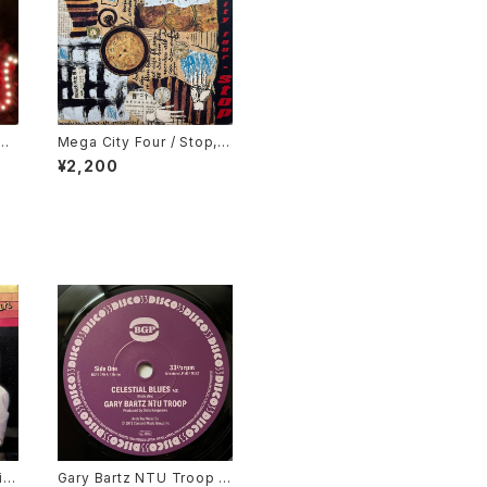
ng
Mega City Four / Stop, D
esert Song
¥2,200
ie
Gary Bartz NTU Troop /