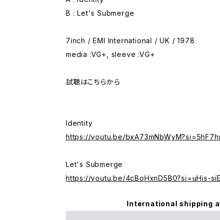
B : Let's Submerge
7inch / EMI International / UK / 1978
media :VG+, sleeve :VG+
試聴はこちらから
Identity
https://youtu.be/bxA73mNbWyM?si=5hF
Let's Submerge
https://youtu.be/4cBoHxnD5B0?si=uHis-
International shipping a