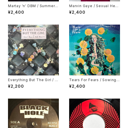
Martay 'n' DBM / Summerti
Marvin Gaye / Sexual Heali
me
ng
¥2,400
¥2,400
Everything But The Girl / I
Tears For Fears / Sowing
Don't Want To Talk About I
The Seeds Of Love
¥2,200
¥2,400
t