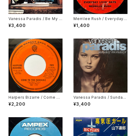
Vanessa Paradis / Be My B
Merrilee Rush / Everyday li
aby
vin’ Days, Your Loving Eye
¥3,400
¥1,400
s Are Blind
Harpers Bizarre / Come To
Vanessa Paradis / Sunday
The Sunshine
Mondays
¥2,200
¥3,400