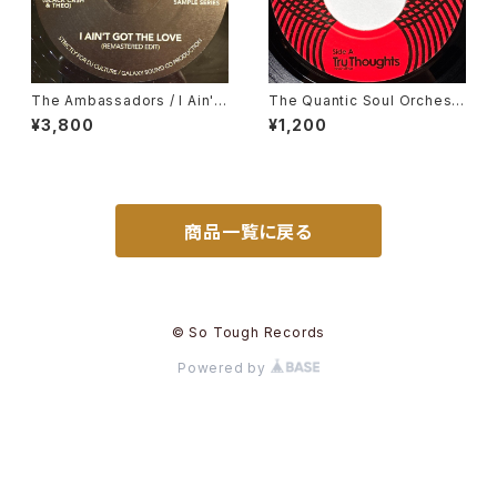
The Ambassadors / I Ain't
The Quantic Soul Orchestr
Got The Love, Nancy Hollo
a / Something That's Real
¥3,800
¥1,200
way / Hurts So Bad
商品一覧に戻る
© So Tough Records
Powered by