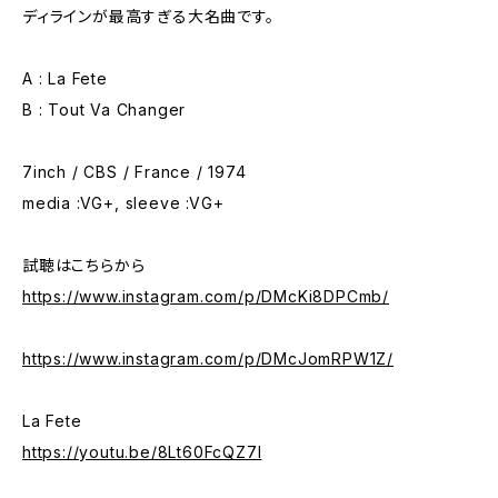
ディラインが最高すぎる大名曲です。
A : La Fete
B : Tout Va Changer
7inch / CBS / France / 1974
media :VG+, sleeve :VG+
試聴はこちらから
https://www.instagram.com/p/DMcKi8DPCmb/
https://www.instagram.com/p/DMcJomRPW1Z/
La Fete
https://youtu.be/8Lt60FcQZ7I