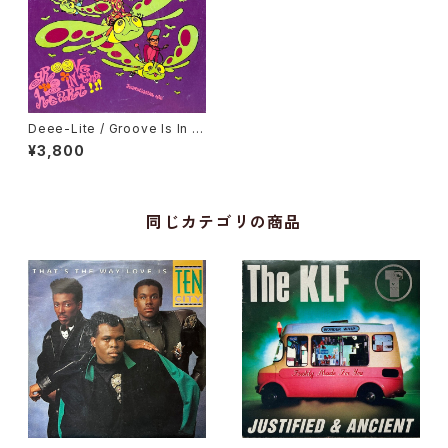
Deee-Lite / Groove Is In T
he Heart
¥3,800
同じカテゴリの商品