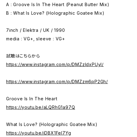
A : Groove Is In The Heart (Peanut Butter Mix)
B : What Is Love? (Holographic Goatee Mix)
7inch / Elektra / UK / 1990
media : VG+, sleeve : VG+
試聴はこちらから
https://www.instagram.com/p/DMZzldxPUyI/
https://www.instagram.com/p/DMZzm6pP2Gh/
Groove Is In The Heart
https://youtu.be/aLQRhG1a97Q
What Is Love? (Holographic Goatee Mix)
https://youtu.be/iDBX1FeI7Yg