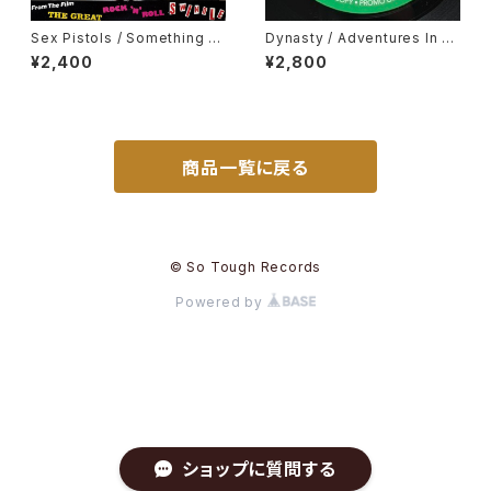
Sex Pistols / Something El
Dynasty / Adventures In T
se
he Land Of Music, Cesar M
¥2,400
¥2,800
ariano & Cia / Metropole
商品一覧に戻る
© So Tough Records
Powered by
ショップに質問する