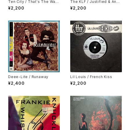
Ten City / That's The Way
The KLF / Justified & Anci
Love Is
ent
¥2,200
¥2,200
Deee-Lite / Runaway
Lil Louis / French Kiss
¥2,400
¥2,200