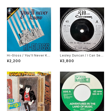
Hi-Gloss / You'll Never Kn
Lesley Duncan / I Can See
ow
Where I'm Going
¥2,200
¥3,800