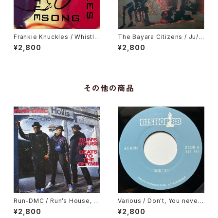
Frankie Knuckles / Whistle
The Bayara Citizens / Ju/R
Song
u Music
¥2,800
¥2,800
その他の商品
Run-DMC / Run’s House, B
Various / Don't, You never
eats To The Rhyme
Come Closer
¥2,800
¥2,800