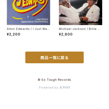
Alton Edwards / I Just Wan
Michael Jackson / Billie Je
na (Spend Some Time Wit
an, It's The Falling In Love
¥2,200
¥2,600
h You)
商品一覧に戻る
© So Tough Records
Powered by