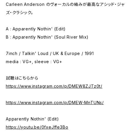
Carleen Anderson のヴォーカルの絡みが最高なアシッド・ジャ
ズ・クラシック。
A : Apparently Nothin' (Edit)
B : Apparently Nothin' (Soul River Mix)
7inch / Talkin' Loud / UK & Europe / 1991
media : VG+, sleeve : VG+
試聴はこちらから
https://www.instagram.com/p/DMEW8ZJTz0t/
https://www.instagram.com/p/DMEW-MnTUNs/
Apparently Nothin' (Edit)
https://youtu.be/0fxeJffe3Bo