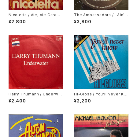
Nicoletta / Aie, Aie Caramb
The Ambassadors / I Ain't
a
Got The Love, Nancy Hollo
¥2,800
¥3,800
way / Hurts So Bad
Harry Thumann / Underwat
Hi-Gloss / You'll Never Kn
er
ow
¥2,400
¥2,200