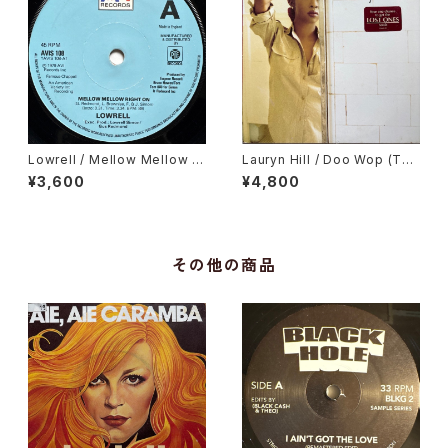
Lowrell / Mellow Mellow Ri
Lauryn Hill / Doo Wop (Tha
ght On
t Thing)
¥3,600
¥4,800
その他の商品