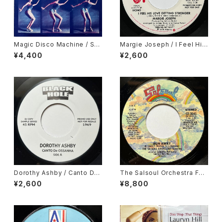
Magic Disco Machine / Scr
Margie Joseph / I Feel His
atchin'
Love Getting Stronger
¥4,400
¥2,600
Dorothy Ashby / Canto De
The Salsoul Orchestra Fea
Ossanha, Cause I Need It
turing Vocalist Loleatta Ho
¥2,600
¥8,800
lloway / Run Away