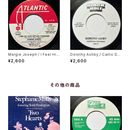
Margie Joseph / I Feel His
Dorothy Ashby / Canto De
Love Getting Stronger
Ossanha, Cause I Need It
¥2,600
¥2,600
その他の商品