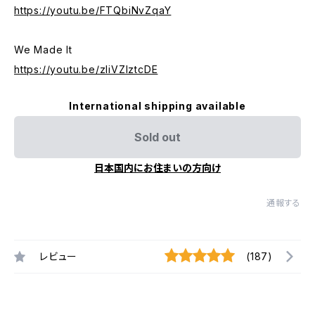
https://youtu.be/FTQbiNvZqaY
We Made It
https://youtu.be/zliVZlztcDE
International shipping available
Sold out
日本国内にお住まいの方向け
通報する
レビュー
(187)