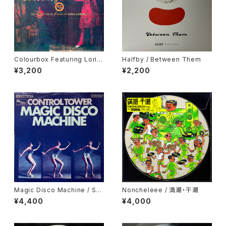
Colourbox Featuring Lorita
Halfby / Between Them
Grahame / Baby I Love You
¥3,200
¥2,200
So
Magic Disco Machine / Scr
Noncheleee / 満潮・干潮
atchin'
¥4,400
¥4,000