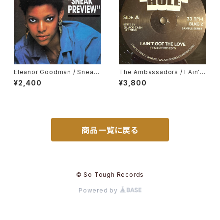
Eleanor Goodman / Sneak
The Ambassadors / I Ain't
Preview
Got The Love, Nancy Hollo
¥2,400
¥3,800
way / Hurts So Bad
商品一覧に戻る
© So Tough Records
Powered by