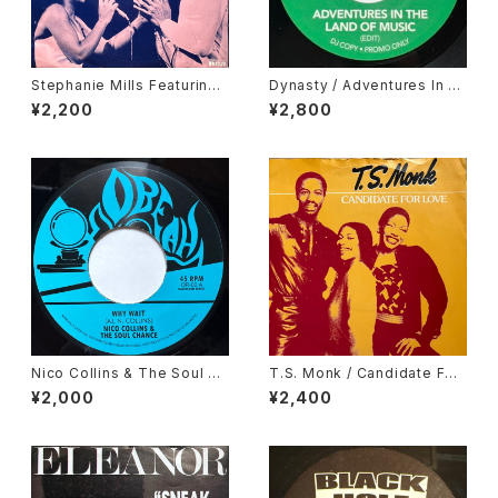
Stephanie Mills Featuring
Dynasty / Adventures In T
Teddy Pendergrass / Two
he Land Of Music, Cesar M
¥2,200
¥2,800
Hearts
ariano & Cia / Metropole
Nico Collins & The Soul Ch
T.S. Monk / Candidate For
ance / Why Wait
Love
¥2,000
¥2,400