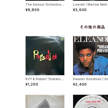
The Salsoul Orchestra F
Lowrell / Mellow Mel
eaturing Vocalist Loleatt
Right On
¥8,800
¥3,600
a Holloway / Run Away
その他の商品
KVY & Robert “Dubwise”
Eleanor Goodman / S
Browne / Paradise / Dub
ak Preview
¥1,200
¥2,400
Paradise