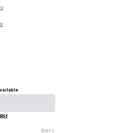
F/
2/
vailable
向け
通報する