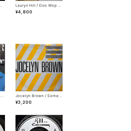
low
Lauryn Hill / Doo Wop (T
hat Thing)
¥4,800
ne
Jocelyn Brown / Someb
ody Else's Guy
¥3,200