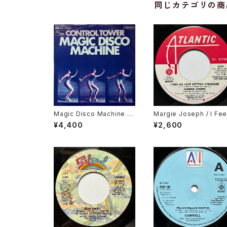
同じカテゴリの商
Magic Disco Machine /
Margie Joseph / I Fee
Scratchin'
His Love Getting Str
¥4,400
¥2,600
er