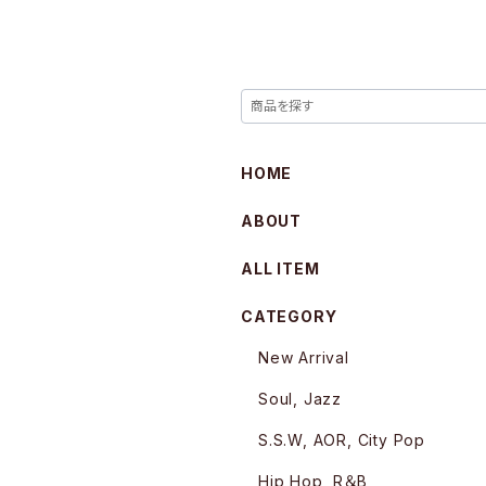
HOME
ABOUT
ALL ITEM
CATEGORY
New Arrival
Soul, Jazz
S.S.W, AOR, City Pop
Hip Hop, R＆B