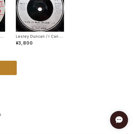
 A
Lesley Duncan / I Can S
ee Where I'm Going
¥3,800
s