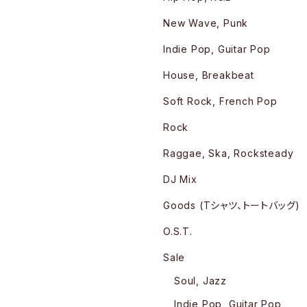
New Wave, Punk
Indie Pop, Guitar Pop
House, Breakbeat
Soft Rock, French Pop
Rock
Raggae, Ska, Rocksteady
DJ Mix
Goods (Tシャツ、トートバッグ)
O.S.T.
Sale
Soul, Jazz
Indie Pop, Guitar Pop