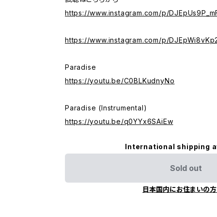
https://www.instagram.com/p/DJEpUs9P_m
https://www.instagram.com/p/DJEpWi8vKp
Paradise
https://youtu.be/C0BLKudnyNo
Paradise (Instrumental)
https://youtu.be/q0YYx6SAiEw
International shipping a
Sold out
日本国内にお住まいの方