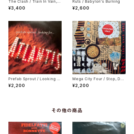
The Clash / Train In Vain, L
Ruts / Babylon's Burning
ondon Calling
¥3,400
¥2,600
Prefab Sprout / Looking F
Mega City Four / Stop, Des
or Atlantis
ert Song
¥2,200
¥2,200
その他の商品