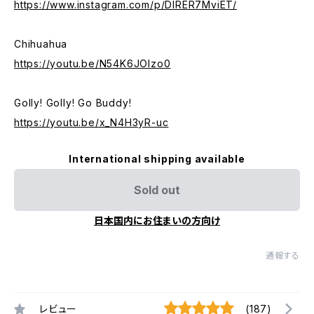
https://www.instagram.com/p/DIRER7MviET/
Chihuahua
https://youtu.be/N54K6JOIzo0
Golly! Golly! Go Buddy!
https://youtu.be/x_N4H3yR-uc
International shipping available
Sold out
日本国内にお住まいの方向け
通報する
レビュー
(187)