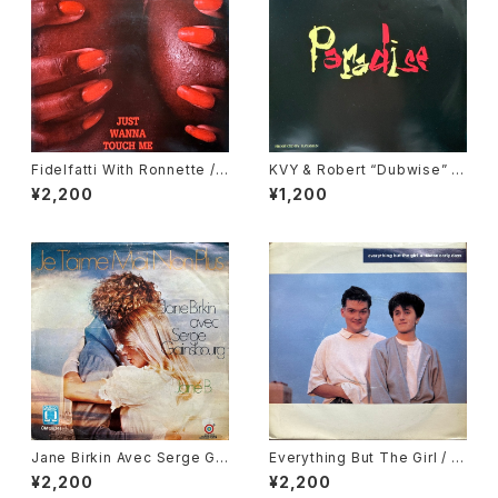
Fidelfatti With Ronnette / J
KVY & Robert “Dubwise” Br
ust Wanna Touch Me
owne / Paradise / Dub Par
¥2,200
¥1,200
adise
Jane Birkin Avec Serge Gai
Everything But The Girl / T
nsbourg / Je T'aime Moi N
hese Early Days
¥2,200
¥2,200
on Plus, Jane B.