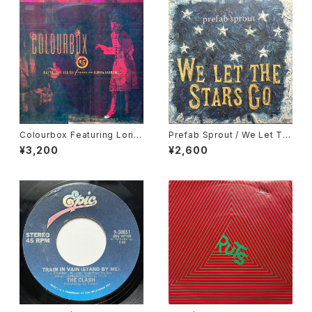
Colourbox Featuring Lorita
Prefab Sprout / We Let Th
Grahame / Baby I Love You
e Stars Go
¥3,200
¥2,600
So