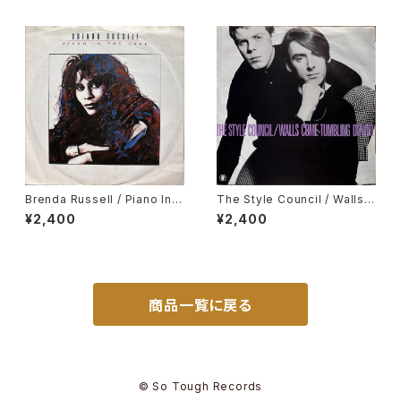
Brenda Russell / Piano In T
The Style Council / Walls
he Dark
Come Tumbling Down!
¥2,400
¥2,400
商品一覧に戻る
© So Tough Records